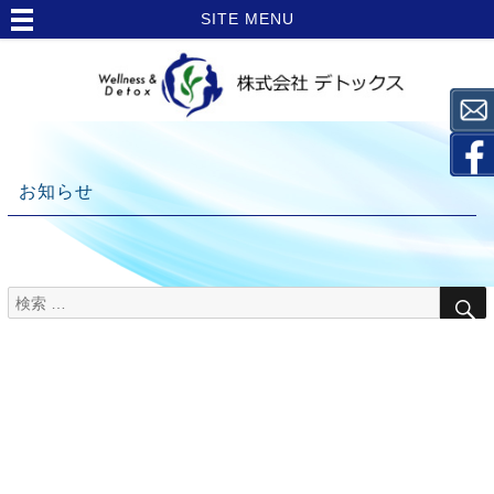
SITE MENU
お知らせ
検
TOP
索
>
対
象:
お
知
ら
せ
>
栄養
Topics【ラ