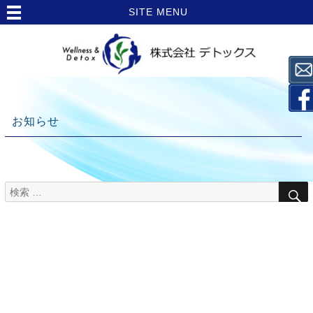
SITE MENU
お知らせ
検
TOP
索
>
対
象:
お
知
ら
せ
>
栄養
Topics【ブ