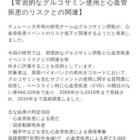
【常習的なグルコサミン使用と心血管
疾患のリスクとの関連】
テュレーン大学等の研究チームはグルコサミン摂取が、心
血管疾患イベントのリスク低下と関連するようだと発表し
ました。
今回の研究では、習慣的なグルコサミン摂取と心血管疾患
イベントリスクとの関連を前
向きに評価することを目的としています。
対象者は、英国バイオバンクの前向きコホートにおいて、
グルコサミンを含むサプリメントの使用に関する質問票に
回答し、ベースライン時に心血管疾患（CVD）の既往のな
い者466,039名であり、2006年から2010年まで登録さ
れ、2016年まで追跡調査しました。
主な結果の判定項目
・心血管疾患による死亡
・冠状動脈性疾患
・脳卒中などを含む心血管疾患による偶発事象
追跡期間7年間(中央値)で、心血管疾患による死亡3,060