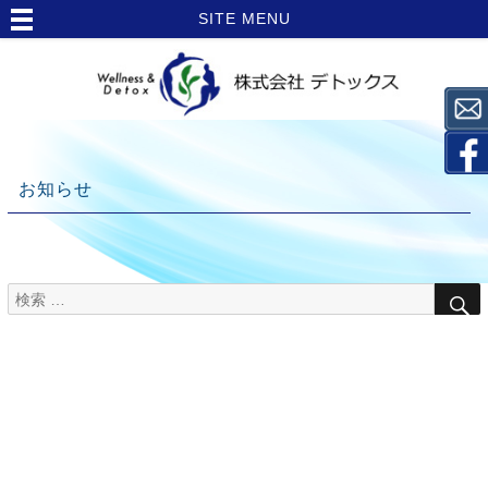
SITE MENU
お知らせ
検
TOP
索
>
対
象:
お
知
ら
せ
>
栄養
Topics【常