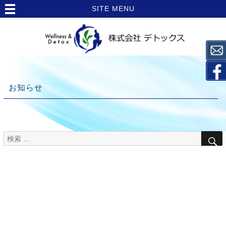
SITE MENU
お知らせ
検
TOP
索
>
対
象:
お
知
ら
せ
>
栄養
Topics【ヒ