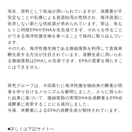
現在、原料として魚油が用いられていますが、漁獲量が不
安定なことや乱獲による資源枯渇が危惧され、海洋資源に
依存しない新たな供給源が求められています。実は、魚も
ヒトと同様EPAやDHAを生合成できず、それらを作ること
ができる海洋性微生物を食べることで体内に取り込んでい
ます。
そのため、海洋性微生物である微細藻類を利用して直接発
酵生産する方法が注目されています。発酵生産に用いられ
る微細藻類はDHAしか生産できず、EPAの需要を満たすこ
とはできません。
研究グループは、今回新たに海洋性微生物由来の酵素が両
者を作り分けるメカニズムを解明しました。さらに得られ
た結果に基づいて、微細藻類の実用DHA合成酵素をEPA合
成酵素に改変することにも成功しました。
今後、本酵素によるEPAの発酵生産が期待されています。
■詳しくは下記サイトへ