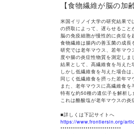
【食物繊維が脳の加
米国イリノイ大学の研究結果で
の摂取によって、遅らせること
脳の免疫細胞が慢性的に炎症を
食物繊維は腸内の善玉菌の成長
研究では老年マウス、若年マウ
度や腸の炎症性物質を測定しま
結果として、高繊維食を与えた
しかし低繊維食を与えた場合は
同じく低繊維食を摂った若年マ
また、老年マウスに高繊維食を
特有な約50種の遺伝子を解析
これは酪酸塩が老年マウスの炎
■詳しくは下記サイトへ
https://www.frontiersin.org/ar
*****************************