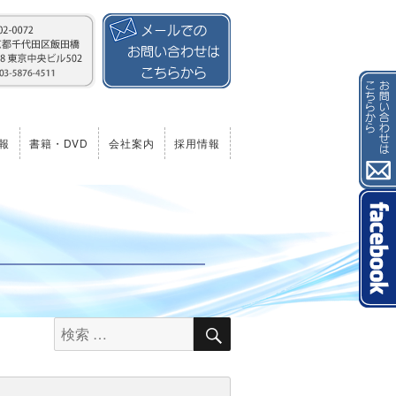
報
書籍・DVD
会社案内
採用情報
検
検
索
索
対
象: