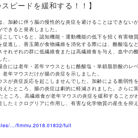
齢スピードを緩和する！！】
は、加齢に伴う脳の慢性的な炎症を避けることはできない
ができると発表しました。
起こしていると、認知機能・運動機能の低下を招く有害物
を促進し、善玉菌が食物繊維を消化する際には、酪酸塩な
スそれぞれの群に低繊維食または高繊維食を与え、血中の
した。
場合には老年・若年マウスともに酪酸塩・単鎖脂肪酸のレ
、老年マウスだけが腸の炎症を示しました。
ウスが炎症反応を起こしませんでした。加齢による脆弱性
与えたところ、腸の炎症は劇的に軽減されました。さらに
したところ、高繊維食が老年マウスの炎症を緩和することが
症したミクログリアに作用し、有害な化学物質の産生を抑
ticles/…/fimmu.2018.01832/full