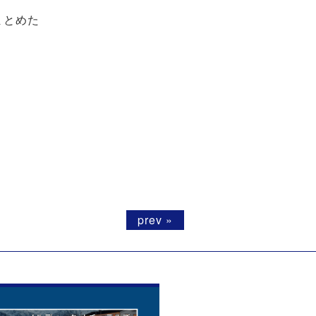
まとめた
prev »