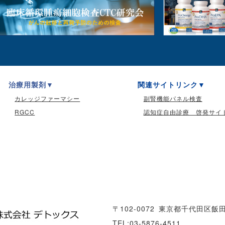
治療用製剤
関連サイトリンク
カレッジファーマシー
副腎機能パネル検査
RGCC
認知症自由診療 啓発サイ
〒102-0072
東京都千代田区飯田橋
TEL:03-5876-4511