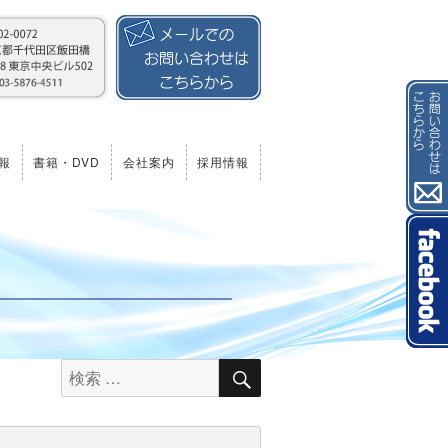
報
書籍・DVD
会社案内
採用情報
検
検
索
索
対
象: