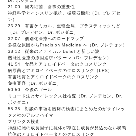
Dr. ボジダニ）
21:00 腸内細菌、食事の重要性
神経科学とインスリン抵抗、循環器機能（Dr. ブレデセ
ン）
26:29 有害ケミカル、重軽金属、プラスティックなど
（Dr. ブレデセン、Dr. ボジダニ）
32:07 個別化医療へのロードマップ
多様な原因からPrecision Medicine へ（Dr. ブレデセン）
38:12 従来のメディカル Belief と新しい波
機能性医療の原因追求パターン（Dr. ブレデセン）
41:54 食品とアミロイドベータのクロスリンク
病原菌とアミロイドベータのクロスリンク（LPS）
有害物質とアミロイドベータのクロスリンク
免疫寛容（Dr. ボジダニ）
50:50 今後のゴール
リコード法とサイレックス社検査（Dr. ブレデセン、Dr.
ボジダニ）
55:35 対談の事項を臨床の検査にまとめたのがサイレッ
クス社のアルツハイマー
ズリンクス検査
神経細胞の成長因子に抗体が存在し成長が見込めない状態
抗体のアミロイドベータとのクロスリンク