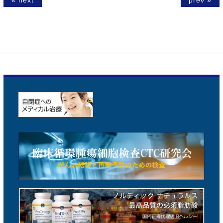
« next
prev »