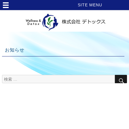
SITE MENU
お知らせ
検
TOP
索
>
対
象:
お
知
ら
せ
>
ア
ル