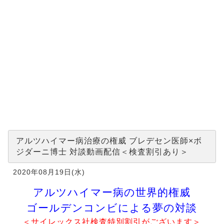
対
談
動
画
配
信
＜
検
査
割
引
あ
り
＞
アルツハイマー病治療の権威 ブレデセン医師×ボ
ジダーニ博士 対談動画配信＜検査割引あり＞
2020年08月19日(水)
アルツハイマー病の世界的権威
ゴールデンコンビによる夢の対談
＜サイレックス社検査特別割引がございます＞