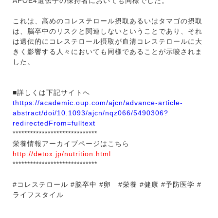
APOE4遺伝子の保持者においても同様でした。
これは、高めのコレステロール摂取あるいはタマゴの摂取
は、脳卒中のリスクと関連しないということであり、それ
は遺伝的にコレステロール摂取が血清コレステロールに大
きく影響する人々においても同様であることが示唆されま
した。
■詳しくは下記サイトへ
t
https://academic.oup.com/ajcn/advance-article-
abstract/doi/10.1093/ajcn/nqz066/5490306?
redirectedFrom=fulltext
*****************************
栄養情報アーカイブページはこちら
http://detox.jp/nutrition.html
*****************************
#コレステロール #脳卒中 #卵 #栄養 #健康 #予防医学 #
ライフスタイル