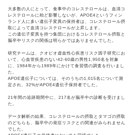
大多数の人にとって、食事中のコレステロールは、血清コ
レステロールに殆ど影響しないが、APOE4というフィン
ランド人に多い遺伝子変異の保持者は、コレステロール摂
取によって血清コレステロールが上昇します。
この遺伝子変異を持つ集団におけるコレステロール摂取と
脳卒中リスクの関係は明らかではありませんでした。
研究チームは、クオピオ虚血性心疾患リスク因子研究にお
いて、心血管疾患のない42-60歳の男性1,950名を対象
に、1984年から1989年にかけて食習慣の調査を行いまし
た。
APOE遺伝子については、そのうちの1,015名について測
定され、32%がAPOE4遺伝子保持者でした。
21年間の追跡期間中に、217名が脳卒中の診断を受けまし
た。
データ解析の結果、コレステロールの摂取とタマゴの摂取
のどちらも、脳卒中の発症リスクとの関連がみられません
でした。