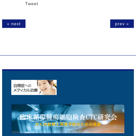
Tweet
« next
prev »