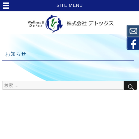
SITE MENU
お知らせ
検
TOP
索
>
対
象:
お
知
ら
せ
>
栄養
Topics【卵