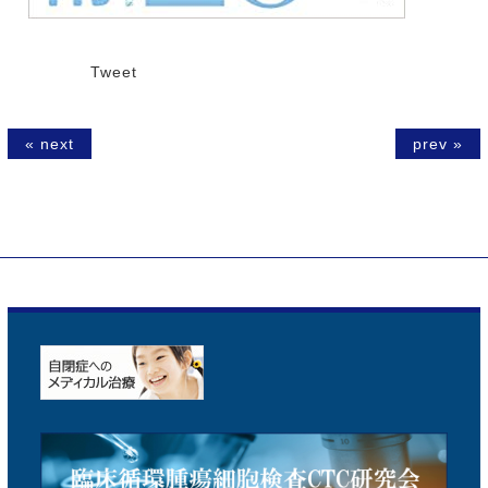
Tweet
« next
prev »