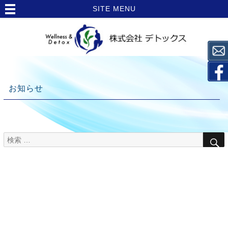
SITE MENU
お知らせ
検
TOP
索
>
対
象:
お
知
ら
せ
>
ア
ス