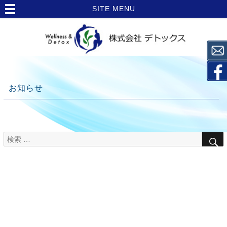
SITE MENU
お知らせ
検
TOP
索
>
対
象:
お
知
ら
せ
>
11月
18