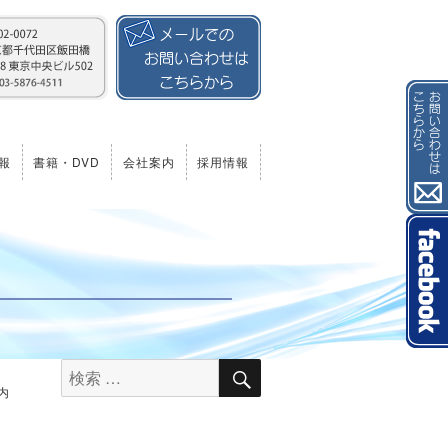
報
書籍・DVD
会社案内
採用情報
検
検
索
索
内
対
象: