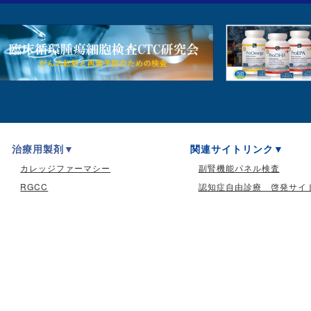
治療用製剤
関連サイトリンク
カレッジファーマシー
副腎機能パネル検査
RGCC
認知症自由診療 啓発サイ